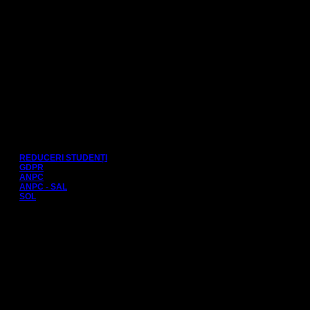
Plăți sigure prin:
Link-uri utile:
REDUCERI STUDENȚI
GDPR
ANPC
ANPC - SAL
SOL