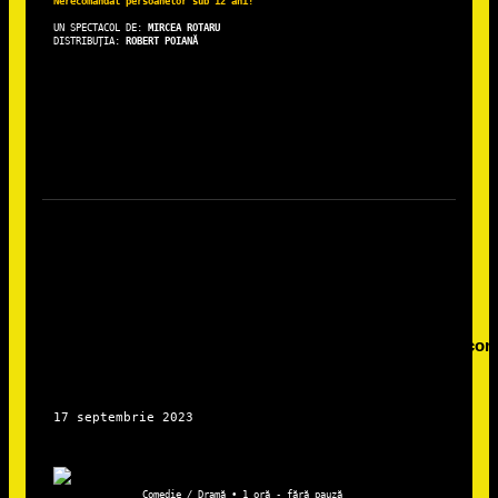
Nerecomandat persoanelor sub 12 ani!
UN SPECTACOL DE: 
DISTRIBUȚIA: 
ROBERT POIANĂ
Comedie / Dramă • 1 oră - fără pauză