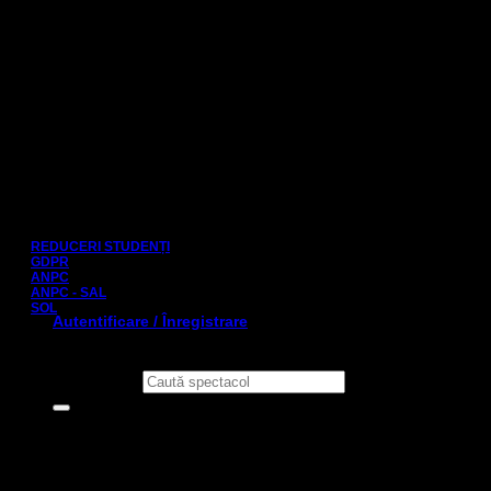
Plăți sigure prin:
Link-uri utile:
REDUCERI STUDENȚI
GDPR
ANPC
ANPC - SAL
SOL
Autentificare / Înregistrare
Caută după: