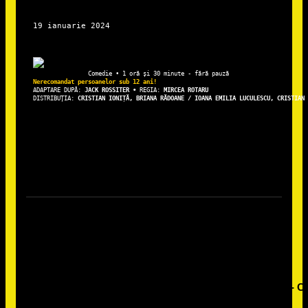
ADAPTARE DUPĂ: 
JACK ROSSITER • 
REGIA: 
DISTRIBUȚIA: 
CRISTIAN IONIȚĂ, BRIANA RĂDOANE / IOANA EMILIA LUCULESCU, CRISTIAN 