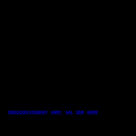
Info bilete:
Dacă întâmpinați probleme legate de recepția biletelor, vă
rugăm să ne scrieți la adresa de e-mail:
bilete[at]teatrulnou.ro
Plăți sigure prin:
Link-uri utile:
REDUCERI STUDENȚI
•
ANPC
•
SAL
•
ODR
•
GDPR