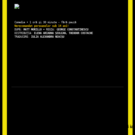
DUPĂ: 
MATT MORILLO • 
REGIA: 
DISTRIBUȚIA: 
ELENA ARIADNA ȘEULEAN, THEODOR COSTACHE
TRADUCERE: 
IULIA ALEXANDRA NEACȘU