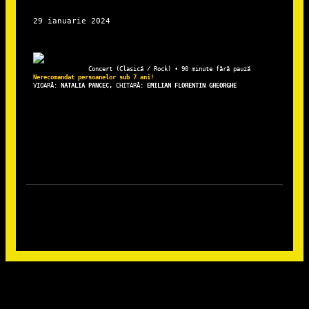
VIOARĂ: 
NATALIA PANCEC, 
CHITARĂ: 
EMILIAN FLORENTIN GHEORGHE
Autentificare
Nume utilizator sau adresă email
*
Obligatoriu