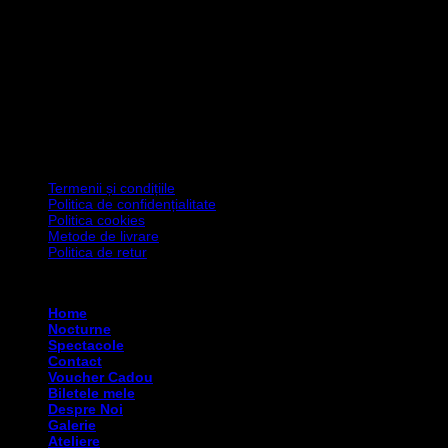
Termenii și condițiile
Politica de confidențialitate
Politica cookies
Metode de livrare
Politica de retur
Copyright 2026 ©
Asociația Art Degeaba
Home
Nocturne
Spectacole
Contact
Voucher Cadou
Biletele mele
Despre Noi
Galerie
Ateliere