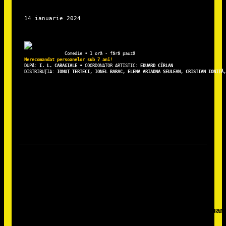
DUPĂ: 
I. L. CARAGIALE • 
COORDONATOR ARTISTIC: 
EDUARD CÎRLAN
DISTRIBUȚIA: 
IONUȚ TERTECI, IONEL BARAC, ELENA ARIADNA ȘEULEAN, CRISTIAN IONIȚĂ,