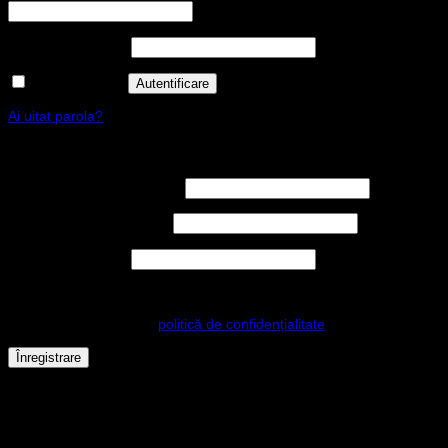
Parolă
*
Obligatoriu
Ține-mă minte
Autentificare
Ai uitat parola?
Înregistrare
Nume utilizator
*
Obligatoriu
Adresă email
*
Obligatoriu
Parolă
*
Obligatoriu
Datele dvs. personale vor fi folosite pentru a vă sprijini experiența
pe acest site web, pentru a gestiona accesul la contul dvs. și pentru
alte scopuri descrise în
politică de confidențialitate
.
Înregistrare