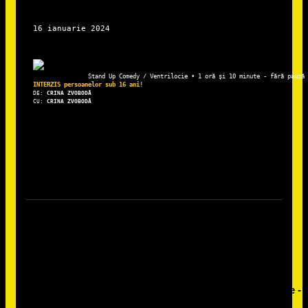
Stand Up Comedy / Ventrilocie • 1 oră și 10 minute - fără pauză
DE: 
CRINA ZVOBODĂ
CU:
 CRINA ZVOBODĂ