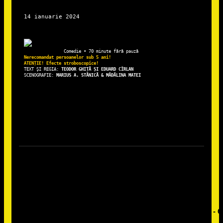
Nerecomandat persoanelor sub 5 ani!

TEXT ȘI REGIA: 
TEODOR GHIȚĂ ȘI EDUARD CÎRLAN
SCENOGRAFIE:
 MARIUS A. STĂNICĂ & MĂDĂLINA MATEI