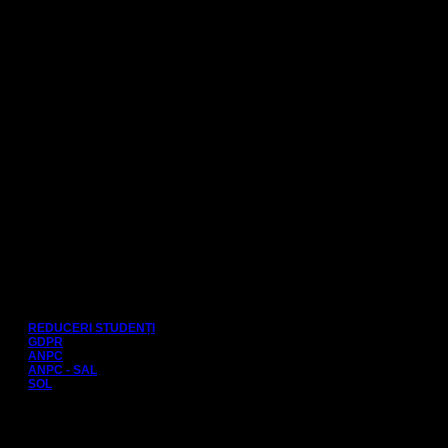
Info bilete:
Dacă întâmpinați probleme legate de recepția biletelor, vă rugăm să
ne scrieți la adresa de e-mail:
bilete[at]teatrulnou.ro
Plăți sigure prin:
Link-uri utile:
REDUCERI STUDENȚI
GDPR
ANPC
ANPC - SAL
SOL