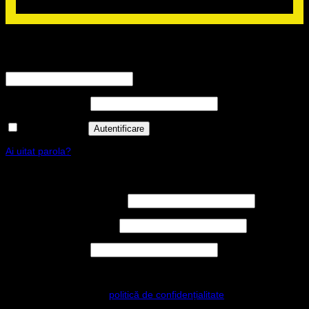
Autentificare
Nume utilizator sau adresă email
*
Obligatoriu
Parolă
*
Obligatoriu
Ține-mă minte
Autentificare
Ai uitat parola?
Înregistrare
Nume utilizator
*
Obligatoriu
Adresă email
*
Obligatoriu
Parolă
*
Obligatoriu
Datele dvs. personale vor fi folosite pentru a vă sprijini experiența
pe acest site web, pentru a gestiona accesul la contul dvs. și pentru
alte scopuri descrise în
politică de confidențialitate
.