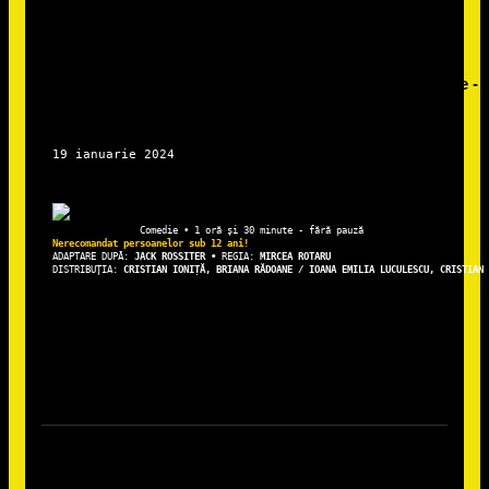
ADAPTARE DUPĂ: 
JACK ROSSITER • 
REGIA: 
DISTRIBUȚIA: 
CRISTIAN IONIȚĂ, BRIANA RĂDOANE / IOANA EMILIA LUCULESCU, CRISTIAN 