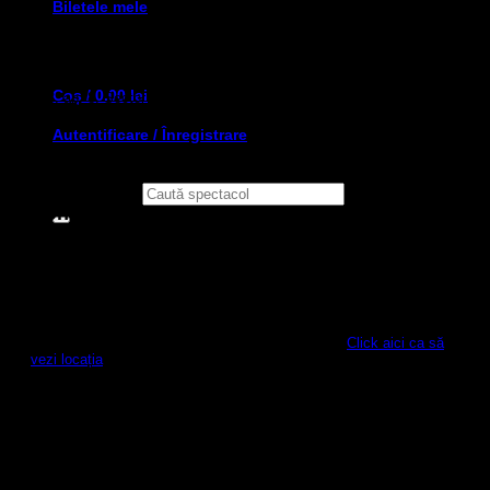
Biletele mele
Teatrul Nou este o instituție de cultură independentă autofinanțată.
Teatrul Nou este administrat de Asociația Art Degeaba, CIF
39604398, cu sediul social în București, str. Popa Rusu nr. 9A,
Coș /
0.00
lei
et.3, ap. 8, Sector 2.
Autentificare / Înregistrare
Caută după:
Contact:
Adresa: Strada Logofăt Tăutu 68A, Sector 3, București
Telefon:
0723 107 100
E-mail: office[at]teatrulnou.ro
Cum ajungi la noi?
Recomandăm folosirea mijloacelor de transport alternative (Uber,
Bolt, Taxi) și a mijloacelor de transport în comun.
Click aici ca să
vezi locația
Linia 19 și 97:
stația Școala generală 81
;
Linia 312:
stația Pod
Timpuri Noi
;
Linia 323:
stația Universitatea Creștină Dimitrei
Cantemir
;
Metrou M1:
Timpuri Noi