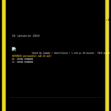
Stand Up Comedy / Ventrilocie • 1 oră și 10 minute - fără pauză
DE: 
CRINA ZVOBODĂ
CU:
 CRINA ZVOBODĂ