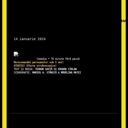
Nerecomandat persoanelor sub 5 ani!

TEXT ȘI REGIA: 
TEODOR GHIȚĂ ȘI EDUARD CÎRLAN
SCENOGRAFIE:
 MARIUS A. STĂNICĂ & MĂDĂLINA MATEI