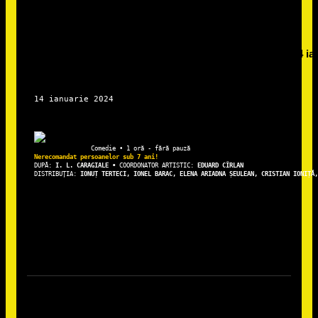
DUPĂ: 
I. L. CARAGIALE • 
COORDONATOR ARTISTIC: 
EDUARD CÎRLAN
DISTRIBUȚIA: 
IONUȚ TERTECI, IONEL BARAC, ELENA ARIADNA ȘEULEAN, CRISTIAN IONIȚĂ,