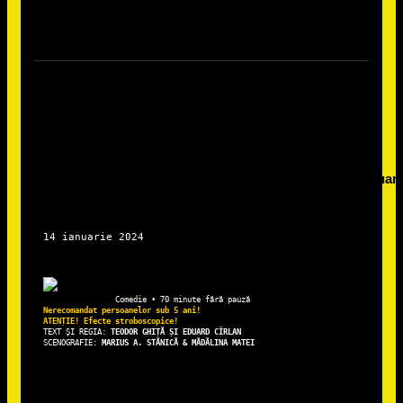
Nerecomandat persoanelor sub 5 ani!

TEXT ȘI REGIA: 
TEODOR GHIȚĂ ȘI EDUARD CÎRLAN
SCENOGRAFIE:
 MARIUS A. STĂNICĂ & MĂDĂLINA MATEI