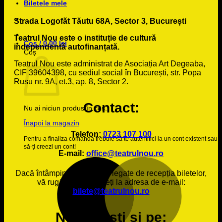
Biletele mele
Strada Logofăt Tăutu 68A, Sector 3, București
Teatrul Nou este o instituție de cultură
Coș /
0.00
lei
independentă autofinanțată.
Coș
Teatrul Nou este administrat de Asociația Art Degeaba,
CIF 39604398, cu sediul social în București, str. Popa
Rusu nr. 9A, et.3, ap. 8, Sector 2.
Contact:
Nu ai niciun produs în coș.
Înapoi la magazin
Telefon:
0723 107 100
Pentru a finaliza comanda trebuie să te autentifici la un cont existent sau
să-ți creezi un cont!
E-mail:
office@teatrulnou.ro
Dacă întâmpinați probleme legate de recepția biletelor,
vă rugăm să ne scrieți la adresa de e-mail:
bilete@teatrulnou.ro
Ne găsești și pe: