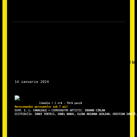
DUPĂ: 
I. L. CARAGIALE • 
COORDONATOR ARTISTIC: 
EDUARD CÎRLAN
DISTRIBUȚIA: 
IONUȚ TERTECI, IONEL BARAC, ELENA ARIADNA ȘEULEAN, CRISTIAN IONIȚĂ,