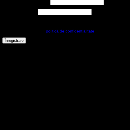
Adresă email
*
Obligatoriu
Parolă
*
Obligatoriu
Datele dvs. personale vor fi folosite pentru a vă sprijini experiența
pe acest site web, pentru a gestiona accesul la contul dvs. și pentru
alte scopuri descrise în
politică de confidențialitate
.
Înregistrare