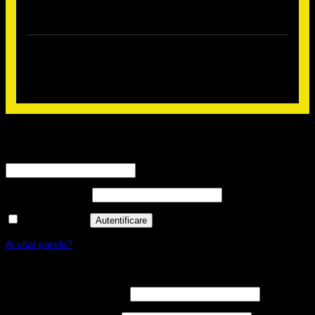
Autentificare
Nume utilizator sau adresă email
*
Obligatoriu
Parolă
*
Obligatoriu
Ține-mă minte
Autentificare
Ai uitat parola?
Înregistrare
Nume utilizator
*
Obligatoriu