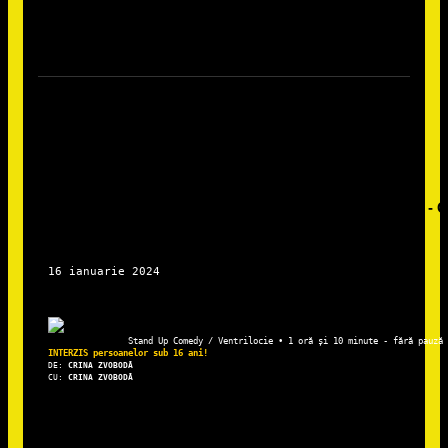
Stand Up Comedy / Ventrilocie • 1 oră și 10 minute - fără pauză
DE: 
CRINA ZVOBODĂ
CU:
 CRINA ZVOBODĂ