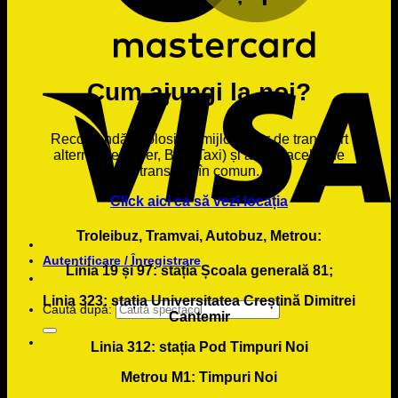
Cum ajungi la noi?
Recomandăm folosirea mijloacelor de transport
alternative (Uber, Bolt, Taxi) și a mijloacelor de
transport în comun.
Click aici ca să vezi locația
Troleibuz, Tramvai, Autobuz, Metrou:
Autentificare / Înregistrare
Linia 19 și 97:
stația Școala generală 81;
Linia 323:
stația Universitatea Creștină Dimitrei
Caută după:
Cantemir
Linia 312:
stația Pod Timpuri Noi
Metrou M1:
Timpuri Noi