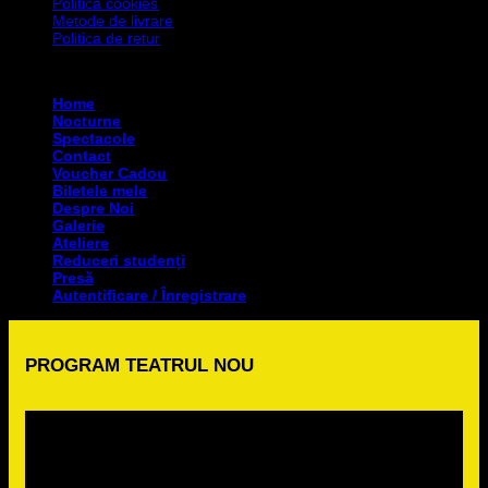
Politica cookies
Metode de livrare
Politica de retur
Copyright 2026 ©
Asociația Art Degeaba
Home
Nocturne
Spectacole
Contact
Voucher Cadou
Biletele mele
Despre Noi
Galerie
Ateliere
Reduceri studenți
Presă
Autentificare / Înregistrare
PROGRAM TEATRUL NOU