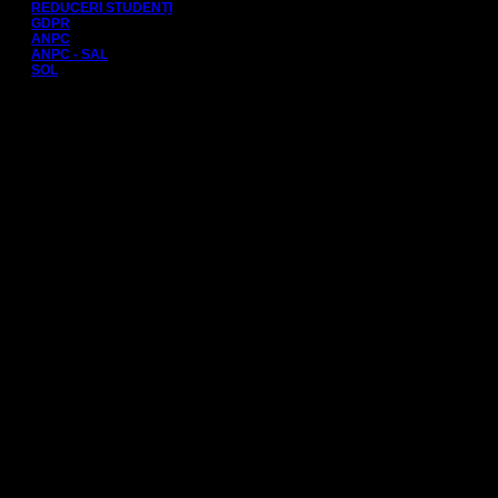
REDUCERI STUDENȚI
GDPR
ANPC
ANPC - SAL
SOL
Teatrul Nou este o instituție de cultură independentă
autofinanțată.
Teatrul Nou este administrat de Asociația Art Degeaba, CIF
39604398, cu sediul social în București, str. Popa Rusu nr.
9A, et.3, ap. 8, Sector 2.
Contact: