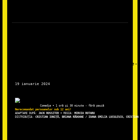
ADAPTARE DUPĂ: 
JACK ROSSITER • 
REGIA: 
DISTRIBUȚIA: 
CRISTIAN IONIȚĂ, BRIANA RĂDOANE / IOANA EMILIA LUCULESCU, CRISTIAN 