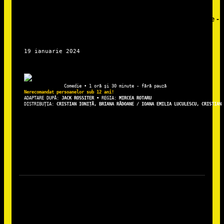
ADAPTARE DUPĂ: 
JACK ROSSITER • 
REGIA: 
DISTRIBUȚIA: 
CRISTIAN IONIȚĂ, BRIANA RĂDOANE / IOANA EMILIA LUCULESCU, CRISTIAN 