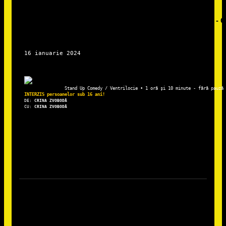
Stand Up Comedy / Ventrilocie • 1 oră și 10 minute - fără pauză
DE: 
CRINA ZVOBODĂ
CU:
 CRINA ZVOBODĂ