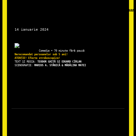
Nerecomandat persoanelor sub 5 ani!

TEXT ȘI REGIA: 
TEODOR GHIȚĂ ȘI EDUARD CÎRLAN
SCENOGRAFIE:
 MARIUS A. STĂNICĂ & MĂDĂLINA MATEI