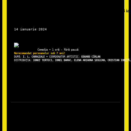
DUPĂ: 
I. L. CARAGIALE • 
COORDONATOR ARTISTIC: 
EDUARD CÎRLAN
DISTRIBUȚIA: 
IONUȚ TERTECI, IONEL BARAC, ELENA ARIADNA ȘEULEAN, CRISTIAN IONIȚĂ,