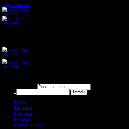
Skip to content
Acest conținut este protejat cu parolă. Pentru a-l vedea, te rog să
introduci parola mai jos:
Caută după:
Parolă:
Home
Nocturne
Spectacole
Contact
Voucher Cadou
Teatrul Nou este o instituție de cultură independentă autofinanțată.