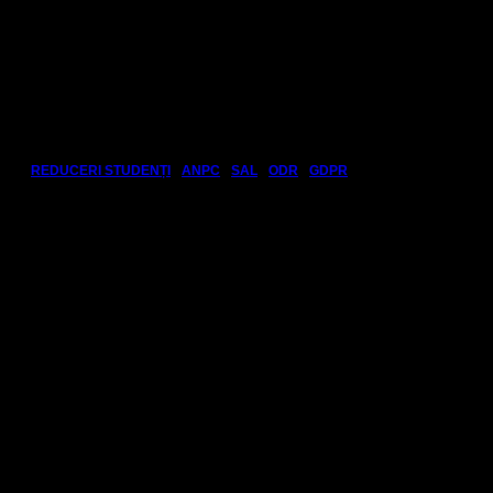
Link-uri utile:
REDUCERI STUDENȚI
•
ANPC
•
SAL
•
ODR
•
GDPR