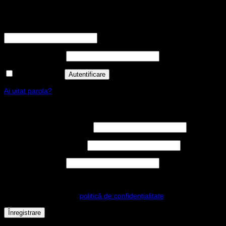
Autentificare
Nume utilizator sau adresă email
*
Obligatoriu
Parolă
*
Obligatoriu
Ține-mă minte
Autentificare
Ai uitat parola?
Înregistrare
Nume utilizator
*
Obligatoriu
Adresă email
*
Obligatoriu
Parolă
*
Obligatoriu
Datele dvs. personale vor fi folosite pentru a vă sprijini experiența
pe acest site web, pentru a gestiona accesul la contul dvs. și pentru
alte scopuri descrise în
politică de confidențialitate
.
Înregistrare