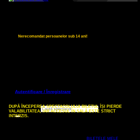
Povești de familie
Dramă / Comedie • 1 oră și 20 minute – fără pauză
Nerecomandat persoanelor sub 14 ani!
DE:
BILJANA SBRLIANOVICI
•
REGIA:
TANYA BRIGHIDIN
DISTRIBUȚIA:
CRISTIAN IONIȚĂ, ȘTEFANA IONESCU-
DARZEU, ȘERBAN MELNIC, IULIA ALEXANDRA NEACȘU
TRADUCERE:
ȘTEFAN FORIR
•
SCENOGRAFIE &
COSTUME:
MARIUS A. STĂNICĂ & MĂDĂLINA MATEI
72.00
lei
Autentificare / Înregistrare
Nu sunt bilete disponibile
DUPĂ ÎNCEPEREA SPECTACOLULUI BILETUL ÎȘI PIERDE
Caută după:
VALABILITATEA, IAR ACCESUL ÎN SALĂ ESTE STRICT
INTERZIS.
Plata biletelor se va face pe loc cu cardul bancar.
După
finalizarea comenzii veți primi biletele în format PDF pe adresa
dvs. de e-mail (verificați și folderul Spam/Junk). Biletele
achiziționate se vor regăsi și în secțiunea „
BILETELE MELE
” de pe