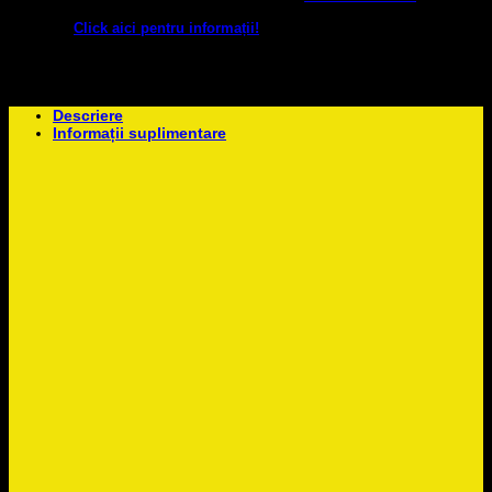
site-ul nostru.
OFERTĂ pentru studenți! (Doi studenți intră cu un
bilet!)
Click aici pentru informații!
*Acces general: Locurile din
sala de spectacol nu sunt numerotate astfel veți putea ocupa
locurile libere în funcție de momentul în care ajungeți.
Descriere
Informații suplimentare