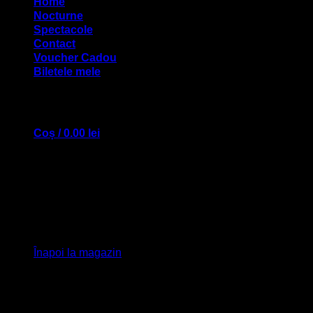
Home
Nocturne
Spectacole
Contact
Voucher Cadou
Biletele mele
Coș /
0.00
lei
Coș
Nu ai niciun produs în coș.
Înapoi la magazin
Pentru a finaliza comanda trebuie să te autentifici la un cont existent