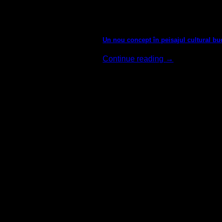
Presă
Un nou concept în peisajul cultural bu
Continue reading
→
12
oct.