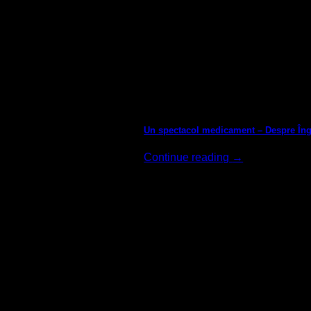
Presă
Un spectacol medicament – Despre Înge
Continue reading
→
01
dec.